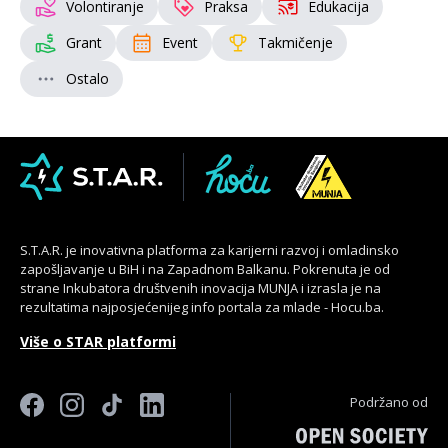
Volontiranje
Praksa
Edukacija
Grant
Event
Takmičenje
Ostalo
S.T.A.R. je inovativna platforma za karijerni razvoj i omladinsko
zapošljavanje u BiH i na Zapadnom Balkanu. Pokrenuta je od
strane Inkubatora društvenih inovacija MUNJA i izrasla je na
rezultatima najposjećenijeg info portala za mlade - Hocu.ba.
Više o STAR platformi
Podržano od