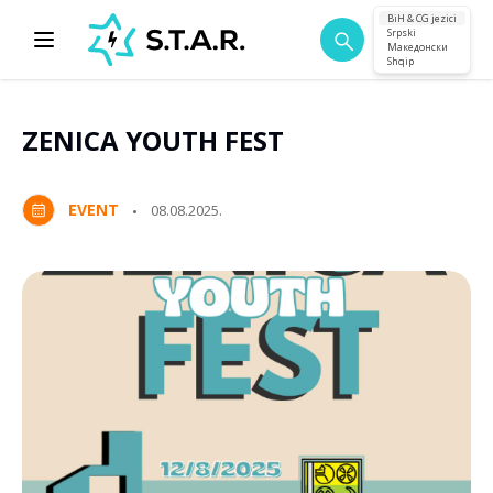
BiH & CG jezici
Srpski
Македонски
Shqip
ZENICA YOUTH FEST
EVENT
08.08.2025.