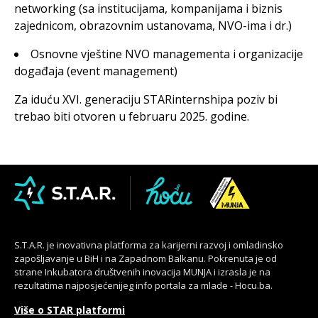
networking (sa institucijama, kompanijama i biznis
zajednicom, obrazovnim ustanovama, NVO-ima i dr.)
Osnovne vještine NVO managementa i organizacije
događaja (event management)
Za iduću XVI. generaciju STARinternshipa poziv bi
trebao biti otvoren u februaru 2025. godine.
S.T.A.R. je inovativna platforma za karijerni razvoj i omladinsko
zapošljavanje u BiH i na Zapadnom Balkanu. Pokrenuta je od
strane Inkubatora društvenih inovacija MUNJA i izrasla je na
rezultatima najposjećenijeg info portala za mlade - Hocu.ba.
Više o STAR platformi