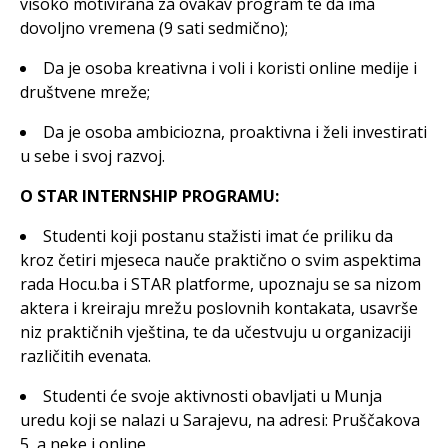
visoko motivirana za ovakav program te da ima
dovoljno vremena (9 sati sedmično);
Da je osoba kreativna i voli i koristi online medije i
društvene mreže;
Da je osoba ambiciozna, proaktivna i želi investirati
u sebe i svoj razvoj.
O STAR INTERNSHIP PROGRAMU:
Studenti koji postanu stažisti imat će priliku da
kroz četiri mjeseca nauče praktično o svim aspektima
rada Hocu.ba i STAR platforme, upoznaju se sa nizom
aktera i kreiraju mrežu poslovnih kontakata, usavrše
niz praktičnih vještina, te da učestvuju u organizaciji
različitih evenata.
Studenti će svoje aktivnosti obavljati u Munja
uredu koji se nalazi u Sarajevu, na adresi: Pruščakova
5, a neke i online.