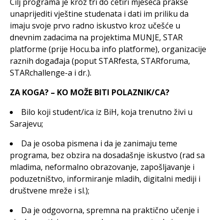
Cilj programa je kroz tri do četiri mjeseca prakse
unaprijediti vještine studenata i dati im priliku da
imaju svoje prvo radno iskustvo kroz učešće u
dnevnim zadacima na projektima MUNJE, STAR
platforme (prije Hocu.ba info platforme), organizacije
raznih događaja (poput STARfesta, STARforuma,
STARchallenge-a i dr.).
ZA KOGA? – KO MOŽE BITI POLAZNIK/CA?
Bilo koji student/ica iz BiH, koja trenutno živi u
Sarajevu;
Da je osoba pismena i da je zanimaju teme
programa, bez obzira na dosadašnje iskustvo (rad sa
mladima, neformalno obrazovanje, zapošljavanje i
poduzetništvo, informiranje mladih, digitalni mediji i
društvene mreže i sl.);
Da je odgovorna, spremna na praktično učenje i