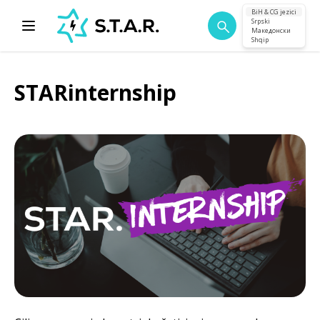
BiH & CG jezici
Srpski
Македонски
Shqip
STARinternship