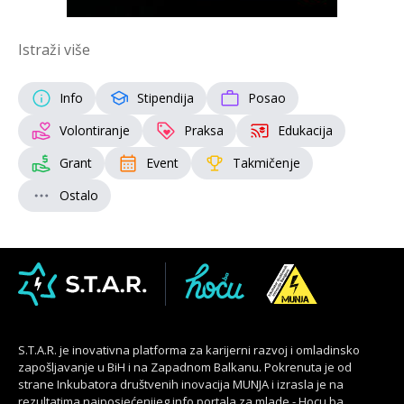
Istraži više
Info
Stipendija
Posao
Volontiranje
Praksa
Edukacija
Grant
Event
Takmičenje
Ostalo
S.T.A.R. je inovativna platforma za karijerni razvoj i omladinsko
zapošljavanje u BiH i na Zapadnom Balkanu. Pokrenuta je od
strane Inkubatora društvenih inovacija MUNJA i izrasla je na
rezultatima najposjećenijeg info portala za mlade - Hocu.ba.