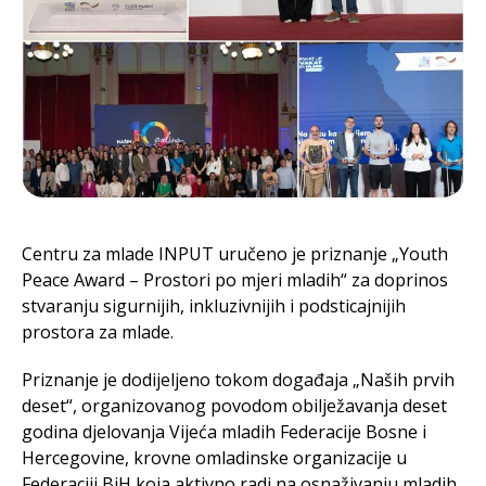
Centru za mlade INPUT uručeno je priznanje „Youth
Peace Award – Prostori po mjeri mladih“ za doprinos
stvaranju sigurnijih, inkluzivnijih i podsticajnijih
prostora za mlade.
Priznanje je dodijeljeno tokom događaja „Naših prvih
deset“, organizovanog povodom obilježavanja deset
godina djelovanja Vijeća mladih Federacije Bosne i
Hercegovine, krovne omladinske organizacije u
Federaciji BiH koja aktivno radi na osnaživanju mladih,