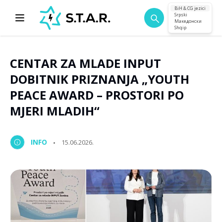
BiH & CG jezici
Srpski
Македонски
Shqip
CENTAR ZA MLADE INPUT
DOBITNIK PRIZNANJA „YOUTH
PEACE AWARD – PROSTORI PO
MJERI MLADIH“
INFO
15.06.2026.