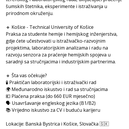
šumskih štetnika, eksperimente i istraživanja u
prirodnom okruženju.
🔹 Košice - Technical University of Košice
Praksa za studente hemije i hemijskog inženjerstva,
gdje ćete učestvovati u istraživačko-razvojnim
projektima, laboratorijskim analizama i radu na
razvoju senzora za praćenje hemijskih spojeva u
saradnji sa stručnjacima i industrijskim partnerima.
🔹 Šta vas očekuje?
🧪 Praktičan laboratorijski i istraživački rad
🌍 Međunarodno iskustvo i rad sa stručnjacima
💶 Plaćena praksa (do 660 EUR mjesečno)
🗣️ Usavršavanje engleskog jezika (B1/B2)
📚 Vrijedno iskustvo za CV i buduću karijeru
Lokacije: Banská Bystrica i Košice, Slovačka 🇸🇰