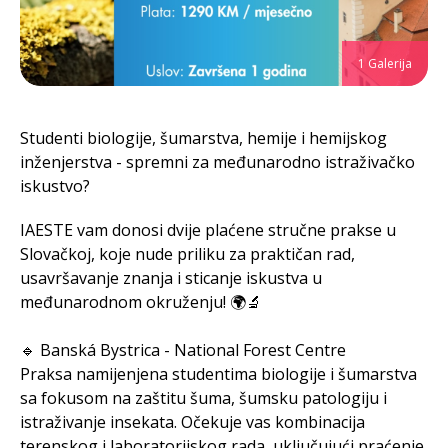
1 Galerija
Studenti biologije, šumarstva, hemije i hemijskog
inženjerstva - spremni za međunarodno istraživačko
iskustvo?
IAESTE vam donosi dvije plaćene stručne prakse u
Slovačkoj, koje nude priliku za praktičan rad,
usavršavanje znanja i sticanje iskustva u
međunarodnom okruženju! 🌍🔬
🔹 Banská Bystrica - National Forest Centre
Praksa namijenjena studentima biologije i šumarstva
sa fokusom na zaštitu šuma, šumsku patologiju i
istraživanje insekata. Očekuje vas kombinacija
terenskog i laboratorijskog rada, uključujući praćenje