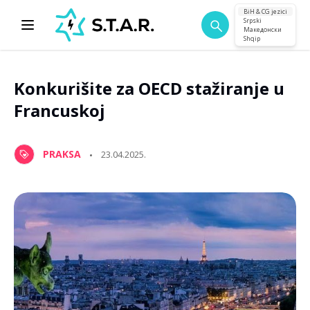
BiH & CG jezici
Srpski
Македонски
Shqip
Konkurišite za OECD stažiranje u
Francuskoj
PRAKSA
23.04.2025.