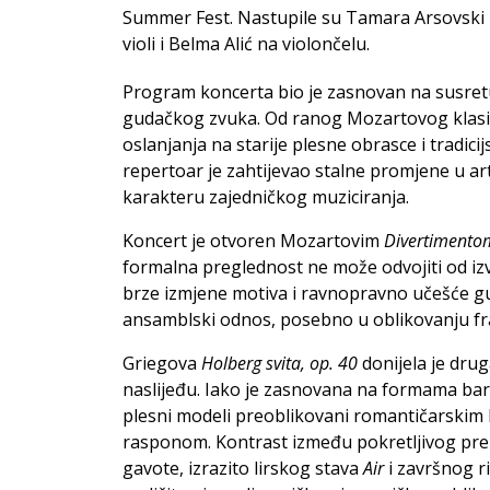
Summer Fest. Nastupile su Tamara Arsovski i 
violi i Belma Alić na violončelu.
Program koncerta bio je zasnovan na susretu r
gudačkog zvuka. Od ranog Mozartovog klasi
oslanjanja na starije plesne obrasce i tradicij
repertoar je zahtijevao stalne promjene u artik
karakteru zajedničkog muziciranja.
Koncert je otvoren Mozartovim
Divertimentom
formalna preglednost ne može odvojiti od izv
brze izmjene motiva i ravnopravno učešće gud
ansamblski odnos, posebno u oblikovanju fr
Griegova
Holberg svita, op. 40
donijela je dru
naslijeđu. Iako je zasnovana na formama barokn
plesni modeli preoblikovani romantičarskim 
rasponom. Kontrast između pokretljivog pre
gavote, izrazito lirskog stava
Air
i završnog 