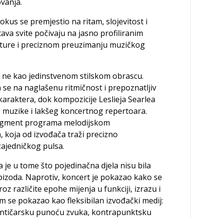
ovanja.
kus se premjestio na ritam, slojevitost i
ava svite počivaju na jasno profiliranim
sture i preciznom preuzimanju muzičkog
i ne kao jedinstvenom stilskom obrascu.
se na naglašenu ritmičnost i prepoznatljiv
araktera, dok kompozicije Leslieja Searlea
 muzike i lakšeg koncertnog repertoara.
 segment programa melodijskom
, koja od izvođača traži precizno
 zajedničkog pulsa.
je u tome što pojedinačna djela nisu bila
pizoda. Naprotiv, koncert je pokazao kako se
oz različite epohe mijenja u funkciji, izrazu i
 se pokazao kao fleksibilan izvođački medij:
antičarsku punoću zvuka, kontrapunktsku