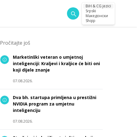
BiH & CG jezici
Srpski
Македонски
Shqip
Pročitajte još
Marketinški veteran o umjetnoj
inteligenciji: Kraljevi i kraljice će biti oni
koji dijele znanje
07.08.2026.
Dva bh. startupa primljena u prestižni
NVIDIA program za umjetnu
inteligenciju
07.08.2026.