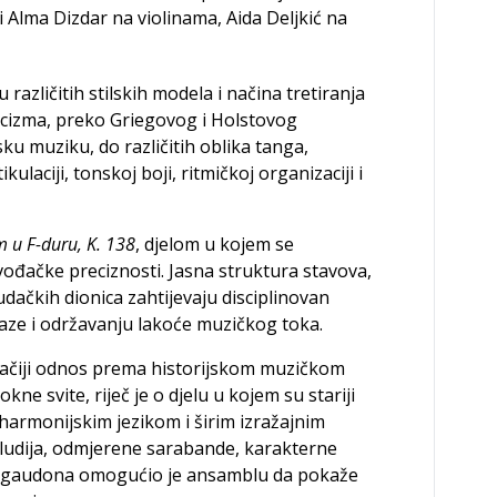
Alma Dizdar na violinama, Aida Deljkić na
azličitih stilskih modela i načina tretiranja
cizma, preko Griegovog i Holstovog
sku muziku, do različitih oblika tanga,
ulaciji, tonskoj boji, ritmičkoj organizaciji i
 u F-duru, K. 138
, djelom u kojem se
ođačke preciznosti. Jasna struktura stavova,
ačkih dionica zahtijevaju disciplinovan
aze i održavanju lakoće muzičkog toka.
gačiji odnos prema historijskom muzičkom
e svite, riječ je o djelu u kojem su stariji
harmonijskim jezikom i širim izražajnim
ludija, odmjerene sarabande, karakterne
rigaudona omogućio je ansamblu da pokaže