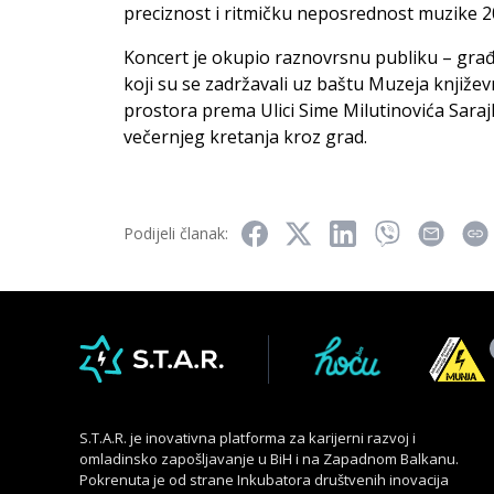
preciznost i ritmičku neposrednost muzike 20
Koncert je okupio raznovrsnu publiku – građa
koji su se zadržavali uz baštu Muzeja knjiže
prostora prema Ulici Sime Milutinovića Saraj
večernjeg kretanja kroz grad.
Podijeli članak:
S.T.A.R. je inovativna platforma za karijerni razvoj i
omladinsko zapošljavanje u BiH i na Zapadnom Balkanu.
Pokrenuta je od strane Inkubatora društvenih inovacija