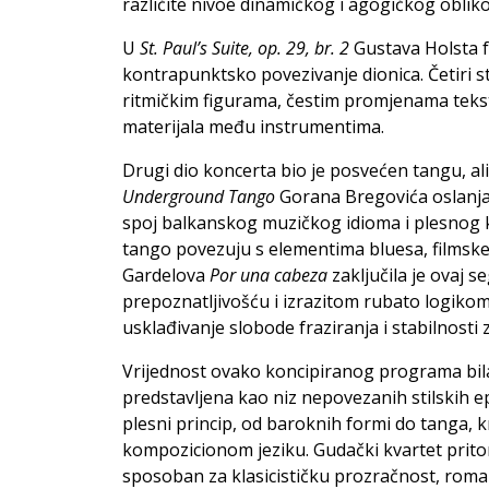
različite nivoe dinamičkog i agogičkog oblik
U
St. Paul’s Suite, op. 29, br. 2
Gustava Holsta fo
kontrapunktsko povezivanje dionica. Četiri st
ritmičkim figurama, čestim promjenama tek
materijala među instrumentima.
Drugi dio koncerta bio je posvećen tangu, al
Underground Tango
Gorana Bregovića oslanja 
spoj balkanskog muzičkog idioma i plesnog k
tango povezuju s elementima bluesa, filmske
Gardelova
Por una cabeza
zaključila je ovaj
prepoznatljivošću i izrazitom rubato logikom
usklađivanje slobode fraziranja i stabilnosti
Vrijednost ovako koncipiranog programa bila 
predstavljena kao niz nepovezanih stilskih e
plesni princip, od baroknih formi do tanga, kr
kompozicionom jeziku. Gudački kvartet pritom
sposoban za klasicističku prozračnost, rom