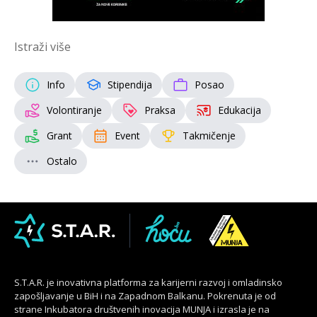
Istraži više
Info
Stipendija
Posao
Volontiranje
Praksa
Edukacija
Grant
Event
Takmičenje
Ostalo
S.T.A.R. je inovativna platforma za karijerni razvoj i omladinsko
zapošljavanje u BiH i na Zapadnom Balkanu. Pokrenuta je od
strane Inkubatora društvenih inovacija MUNJA i izrasla je na