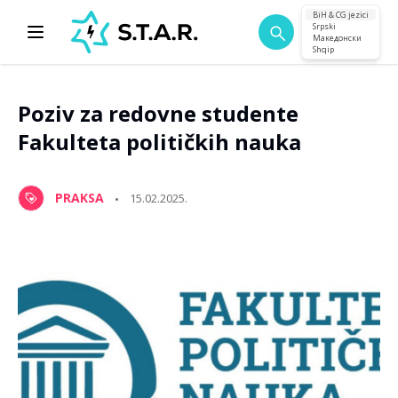
BiH & CG jezici
Srpski
Македонски
Shqip
Poziv za redovne studente
Fakulteta političkih nauka
PRAKSA
15.02.2025.