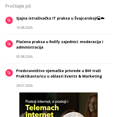
Pročitajte još
Sjajna istraživačka IT praksa u Švajcarskoj!💻☁️
10.08.2026.
Plaćena praksa u Rolify zajednici: moderacija i
administracija
05.08.2026.
Predstavništvo njemačke privrede u BiH traži
Praktikanta/icu u oblasti Events & Marketing
28.07.2026.