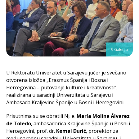
9 Galerija
U Rektoratu Univerzitet u Sarajevu jučer je svečano
otvorena izložba „Erasmus Španija i Bosna i
Hercegovina – putovanje kulture i kreativnosti“,
realizirana u saradnji Univerziteta u Sarajevu i
Ambasada Kraljevine Španije u Bosni i Hercegovini.
Prisutnima su se obratili Nj. e.
María Molina Álvarez
de Toledo
, ambasadorica Kraljevine Španije u Bosni i
Hercegovini, prof. dr.
Kemal Durić
, prorektor za
međunarodnu saradnju Univerziteta u Sarajevu, i