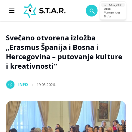
BiH & CG jezici
Srpski
Македонски
Shqip
Svečano otvorena izložba
„Erasmus Španija i Bosna i
Hercegovina – putovanje kulture
i kreativnosti“
INFO
19.05.2026.