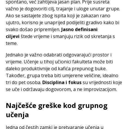
spontano, već zahtijeva jasan plan. Prije susreta
važno je dogovoriti cilj, trajanje i uloge unutar grupe.
Ako se sastajete zbog ispita koji je zakazan rano
ujutro, korisno je unaprijed podijeliti gradivo kako bi
svako došao pripremljen.
Jasno definisani
ciljevi
štede vrijeme i smanjuju rizik od skretanja s
teme.
Jednako je važno odabrati odgovarajući prostor i
vrijeme. Učenje u tihoj učionici fakulteta može biti
daleko produktivnije od kafića prepunog buke.
Također, grupa treba biti umjerene veličine, idealno
tri do pet osoba.
Disciplina i fokus
su vrijednosti koje
se uče i održavaju dogovorom, a ne improvizacijom.
Najčešće greške kod grupnog
učenja
Jedna od čestih zamki je pretvaranje učenja u