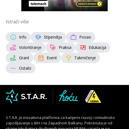
Istraži više
Info
Stipendija
Posao
Volontiranje
Praksa
Edukacija
Grant
Event
Takmičenje
Ostalo
S.T.A.R. je inovativna platforma za karijerni razvoj i omladinsko
zapošljavanje u BiH i na Zapadnom Balkanu. Pokrenuta je od
strane Inkubatora društvenih inovacija MUNJA i izrasla je na