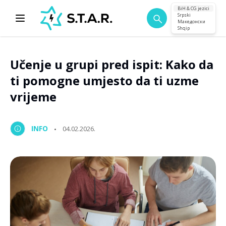
BiH & CG jezici
Srpski
Македонски
Shqip
Učenje u grupi pred ispit: Kako da
ti pomogne umjesto da ti uzme
vrijeme
INFO
04.02.2026.