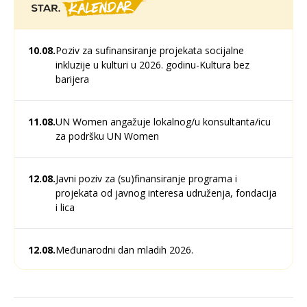
10.08.
Poziv za sufinansiranje projekata socijalne
inkluzije u kulturi u 2026. godinu-Kultura bez
barijera
11.08.
UN Women angažuje lokalnog/u konsultanta/icu
za podršku UN Women
12.08.
Javni poziv za (su)finansiranje programa i
projekata od javnog interesa udruženja, fondacija
i lica
12.08.
Međunarodni dan mladih 2026.
13.08.
Prijavi se na online JobLab radionicu za
srednjoškolce