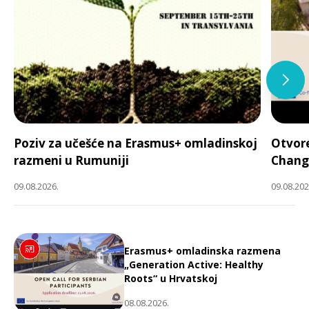
Poziv za učešće na Erasmus+ omladinskoj
Otvore
razmeni u Rumuniji
Chang
09.08.2026.
09.08.202
Erasmus+ omladinska razmena
„Generation Active: Healthy
Roots“ u Hrvatskoj
08.08.2026.