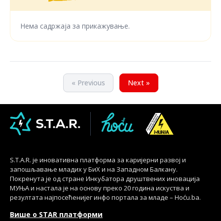
Нема садржаја за прикажување.
« Previous
Next »
S.T.A.R. је иновативна платформа за каријерни развој и
запошљавање младих у БиХ и на Западном Балкану.
Покренута је од стране Инкубатора друштвених иновација
МУЊА и настала је на основу преко 20 година искуства и
резултата најпосећенијег инфо портала за младе – Hoću.ba.
Више о STAR платформи