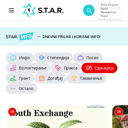
BiH & CG jezici
Srpski
Македонски
Shqip
DNEVNE PRILIKE I KORISNE INFO!
Инфо
Стипендија
Посао
Волонтирање
Пракса
Едукација
Грант
Догађај
Такмичење
Остало