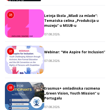
Letnja škola „Mladi za mlade“:
Tematska celina „Produkcija u
muzeju“ u MSUB-u
07.08.2026.
Webinar: "We Aspire for Inclusion”
07.08.2026.
Erasmus+ omladinska razmena
„Green Vision, Youth Mission“ u
Portugalu
07.08.2026.