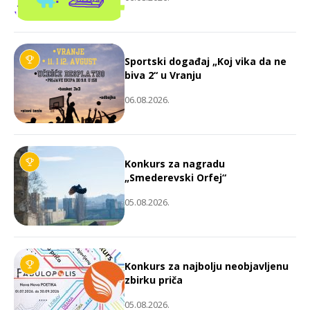
Sportski događaj „Koj vika da ne
biva 2“ u Vranju
06.08.2026.
Konkurs za nagradu
„Smederevski Orfej“
05.08.2026.
Konkurs za najbolju neobjavljenu
zbirku priča
05.08.2026.