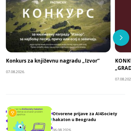
Konkurs za književnu nagradu „Izvor“
KONKU
„GRAD
07.08.2026.
07.08.202
Otvorene prijave za AI4Society
hakaton u Beogradu
06.08.2026.