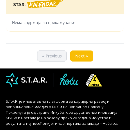
Нема садржаја за прикажување.
« Previous
Next »
S.T.A.R. је иновативна платформа за каријерни развој и
запошљавање младих у БиХ и на Западном Балкану.
Покренута је од стране Инкубатора друштвених иновација
МУЊА и настала је на основу преко 20 година искуства и
резултата најпосећенијег инфо портала за младе – Hoću.ba.