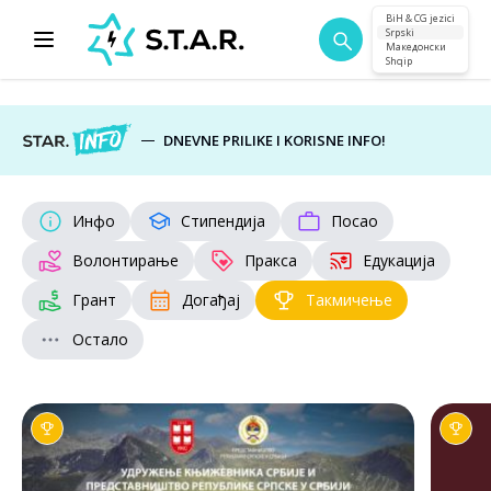
BiH & CG jezici
Srpski
Македонски
Shqip
DNEVNE PRILIKE I KORISNE INFO!
Инфо
Стипендија
Посао
Волонтирање
Пракса
Едукација
Грант
Догађај
Такмичење
Остало