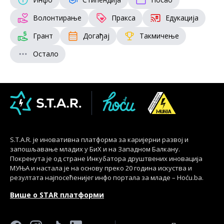
Волонтирање
Пракса
Едукација
Грант
Догађај
Такмичење
Остало
S.T.A.R. је иновативна платформа за каријерни развој и
запошљавање младих у БиХ и на Западном Балкану.
Покренута је од стране Инкубатора друштвених иновација
МУЊА и настала је на основу преко 20 година искуства и
резултата најпосећенијег инфо портала за младе – Hoću.ba.
Више о STAR платформи