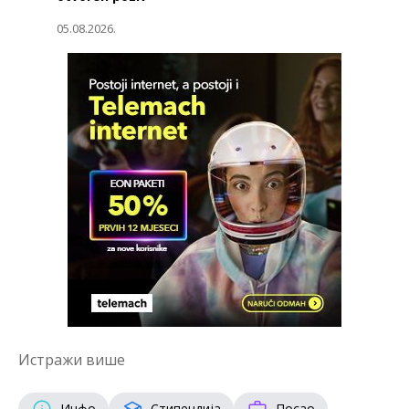
05.08.2026.
Истражи више
Инфо
Стипендија
Посао