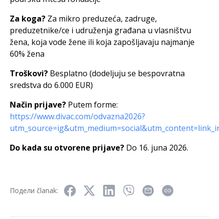
Za koga?
Za mikro preduzeća, zadruge,
preduzetnike/ce i udruženja građana u vlasništvu
žena, koja vode žene ili koja zapošljavaju najmanje
60% žena
Troškovi?
Besplatno (dodeljuju se bespovratna
sredstva do 6.000 EUR)
Način prijave?
Putem forme:
https://www.divac.com/odvazna2026?
utm_source=ig&utm_medium=social&utm_content=link_i
Do kada su otvorene prijave?
Do 16. juna 2026.
Подели članak: