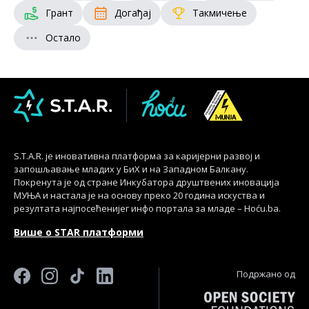
Грант
Догађај
Такмичење
Остало
S.T.A.R. је иновативна платформа за каријерни развој и
запошљавање младих у БиХ и на Западном Балкану.
Покренута је од стране Инкубатора друштвених иновација
МУЊА и настала је на основу преко 20 година искуства и
резултата најпосећенијег инфо портала за младе – Hoću.ba.
Више о STAR платформи
Подржано од