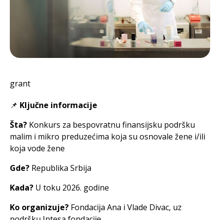
grant
📌
Ključne informacije
Šta?
Konkurs za bespovratnu finansijsku podršku
malim i mikro preduzećima koja su osnovale žene i/ili
koja vode žene
Gde?
Republika Srbija
Kada?
U toku 2026. godine
Ko organizuje?
Fondacija Ana i Vlade Divac, uz
podršku Intesa fondacije