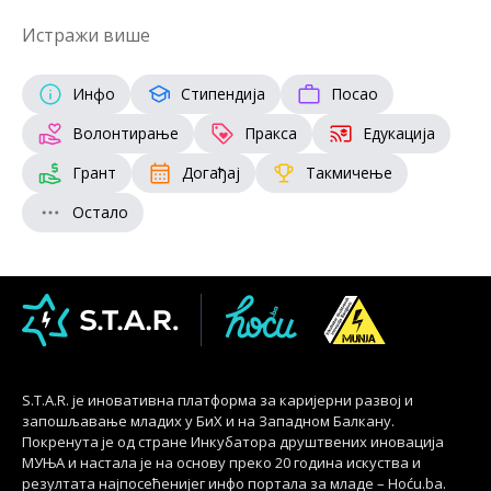
Истражи више
Инфо
Стипендија
Посао
Волонтирање
Пракса
Едукација
Грант
Догађај
Такмичење
Остало
S.T.A.R. је иновативна платформа за каријерни развој и
запошљавање младих у БиХ и на Западном Балкану.
Покренута је од стране Инкубатора друштвених иновација
МУЊА и настала је на основу преко 20 година искуства и
резултата најпосећенијег инфо портала за младе – Hoću.ba.