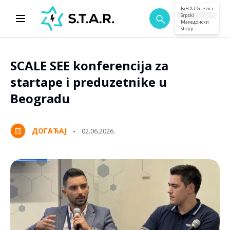
BiH & CG jezici
Srpski
Македонски
Shqip
SCALE SEE konferencija za
startape i preduzetnike u
Beogradu
ДОГАЂАЈ
02.06.2026.