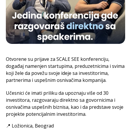
Otvorene su prijave za SCALE SEE konferenciju,
događaj namenjen startupima, preduzetnicima i svima
koji žele da povežu svoje ideje sa investitorima,
partnerima i uspešnim osnivačima kompanija.
Učesnici će imati priliku da upoznaju više od 30
investitora, razgovaraju direktno sa govornicima i
osnivačima uspešnih biznisa, kao i da predstave svoje
projekte potencijalnim investitorima.
📍 Ložionica, Beograd