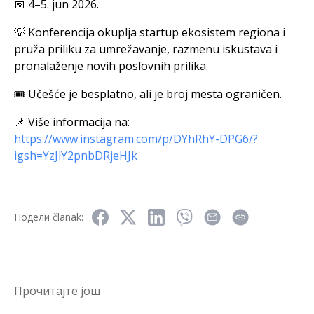
📅 4–5. jun 2026.
💡 Konferencija okuplja startup ekosistem regiona i
pruža priliku za umrežavanje, razmenu iskustava i
pronalaženje novih poslovnih prilika.
🎟️ Učešće je besplatno, ali je broj mesta ograničen.
📌 Više informacija na:
https://www.instagram.com/p/DYhRhY-DPG6/?
igsh=YzJlY2pnbDRjeHJk
Подели članak:
Прочитајте још