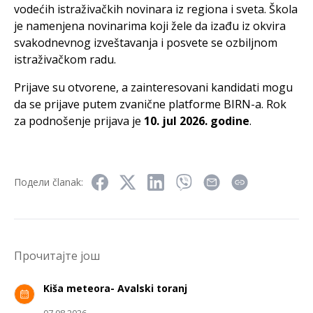
vodećih istraživačkih novinara iz regiona i sveta. Škola
je namenjena novinarima koji žele da izađu iz okvira
svakodnevnog izveštavanja i posvete se ozbiljnom
istraživačkom radu.
Prijave su otvorene, a zainteresovani kandidati mogu
da se prijave putem zvanične platforme BIRN-a. Rok
za podnošenje prijava je
10. jul 2026. godine
.
Подели članak:
Прочитајте још
Kiša meteora- Avalski toranj