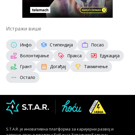
Истражи више
Инфо
Стипендија
Посао
Волонтирање
Пракса
Едукација
Грант
Догађај
Такмичење
Остало
S.T.A.R. је иновативна платформа за каријерни развој и
запошљавање младих у БиХ и на Западном Балкану.