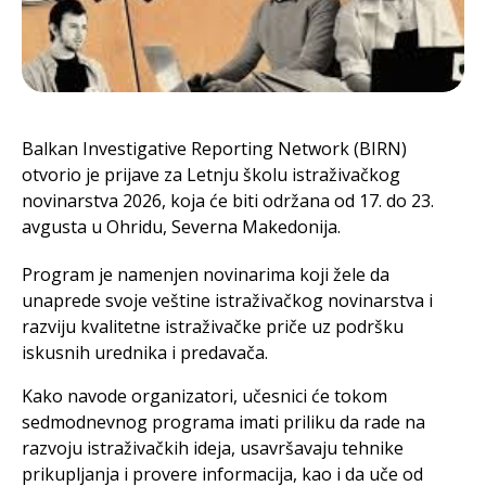
Balkan Investigative Reporting Network (BIRN)
otvorio je prijave za Letnju školu istraživačkog
novinarstva 2026, koja će biti održana od 17. do 23.
avgusta u Ohridu, Severna Makedonija.
Program je namenjen novinarima koji žele da
unaprede svoje veštine istraživačkog novinarstva i
razviju kvalitetne istraživačke priče uz podršku
iskusnih urednika i predavača.
Kako navode organizatori, učesnici će tokom
sedmodnevnog programa imati priliku da rade na
razvoju istraživačkih ideja, usavršavaju tehnike
prikupljanja i provere informacija, kao i da uče od