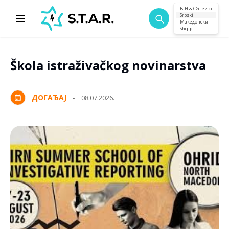
BiH & CG jezici
Srpski
Македонски
Shqip
Škola istraživačkog novinarstva
ДОГАЂАЈ
08.07.2026.