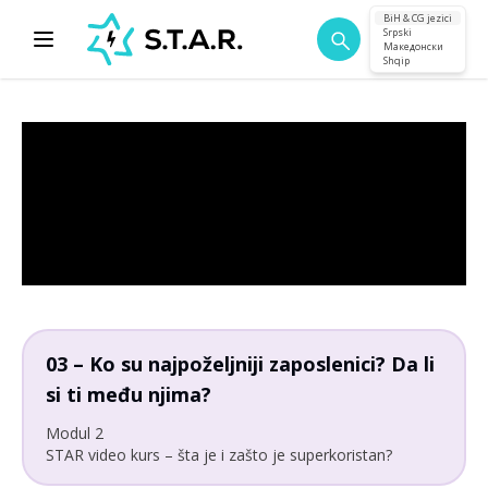
BiH & CG jezici
Srpski
Македонски
Shqip
03 – Ko su najpoželjniji zaposlenici? Da li
si ti među njima?
Modul 2
STAR video kurs – šta je i zašto je superkoristan?