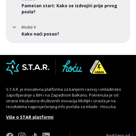
Pametan start: Kako se izdvojiti prije prvog
posla?
Modul 4
Kako naći posao?
S.T.A.R. je inovativna platforma za karijerni razvoj i omladinsko
zapošljavanje u BiH i na Zapadnom Balkanu. Pokrenuta je od
strane Inkubatora društvenih inovacija MUNJA i izrasla je na
rezultatima najposjećenijeg info portala za mlade - Hocu.ba.
Više o STAR platformi
Podržano od