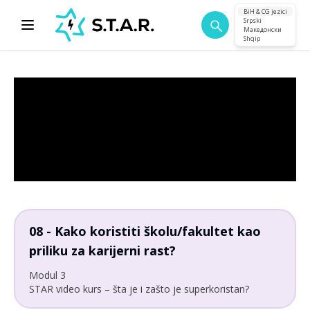
BiH & CG jezici
Srpski
Македонски
Shqip
08 - Kako koristiti školu/fakultet kao
priliku za karijerni rast?
Modul 3
STAR video kurs – šta je i zašto je superkoristan?