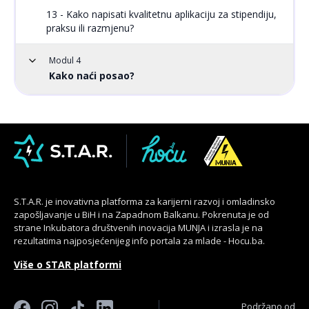
13 - Kako napisati kvalitetnu aplikaciju za stipendiju,
praksu ili razmjenu?
Modul 4
Kako naći posao?
S.T.A.R. je inovativna platforma za karijerni razvoj i omladinsko
zapošljavanje u BiH i na Zapadnom Balkanu. Pokrenuta je od
strane Inkubatora društvenih inovacija MUNJA i izrasla je na
rezultatima najposjećenijeg info portala za mlade - Hocu.ba.
Više o STAR platformi
Podržano od