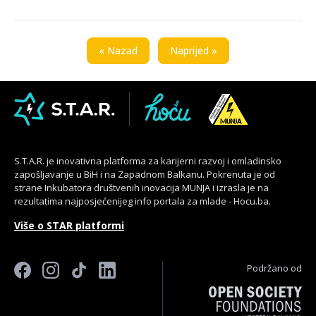
projekata od javnog interesa udruženja, fondacija
i lica
« Nazad
Naprijed »
12.08.
Međunarodni dan mladih 2026.
13.08.
Prijavi se na online JobLab radionicu za
srednjoškolce
S.T.A.R. je inovativna platforma za karijerni razvoj i omladinsko
zapošljavanje u BiH i na Zapadnom Balkanu. Pokrenuta je od
15.08.
Poziv za građansku akciju – Heroji kulture življenja
strane Inkubatora društvenih inovacija MUNJA i izrasla je na
rezultatima najposjećenijeg info portala za mlade - Hocu.ba.
15.08.
Poziv za volontere: Sarajevo Theatre Showcase
Više o STAR platformi
2026 – New Theatre Market
Podržano od
15.08.
UNIQA QUIZ sa Tarikom i Joškom