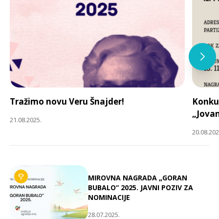
Tražimo novu Veru Šnajder!
Konkur
„Jovan
21.08.2025.
20.08.202
MIROVNA NAGRADA „GORAN
BUBALO“ 2025. JAVNI POZIV ZA
NOMINACIJE
28.07.2025.