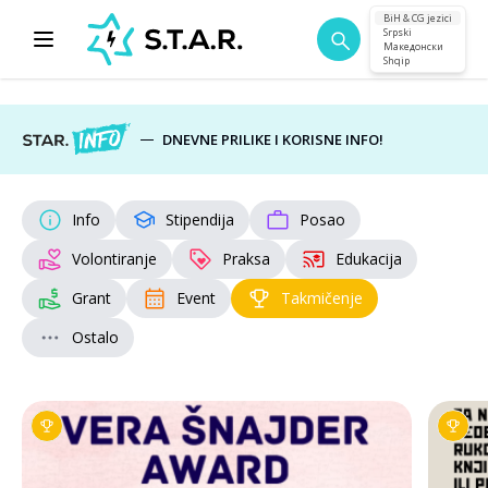
BiH & CG jezici
Srpski
Македонски
Shqip
DNEVNE PRILIKE I KORISNE INFO!
Info
Stipendija
Posao
Volontiranje
Praksa
Edukacija
Grant
Event
Takmičenje
Ostalo