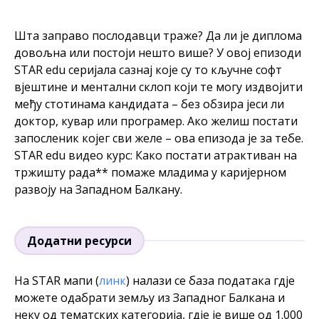
Шта заправо послодавци траже? Да ли је диплома
довољна или постоји нешто више? У овој епизоди
STAR edu серијала сазнај које су то кључне софт
вјештине и ментални склоп који те могу издвојити
међу стотинама кандидата – без обзира јеси ли
доктор, кувар или програмер. Ако желиш постати
запосленик којег сви желе – ова епизода је за тебе.
STAR edu видео курс: Како постати атрактиван на
тржишту рада** помаже младима у каријерном
развоју на Западном Балкану.
Додатни ресурси
На STAR мапи (
линк
) налази се база података гдје
можете одабрати земљу из Западног Балкана и
неку од тематских категорија, гдје је више од 1.000