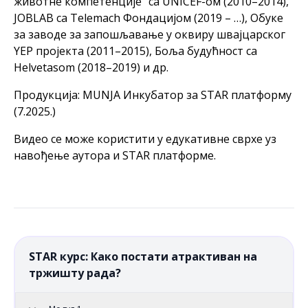
животне компетенције“ са UNICEF-ом (2010–2014),
JOBLAB са Telemach Фондацијом (2019 – …), Обуке
за заводе за запошљавање у оквиру швајцарског
YEP пројекта (2011–2015), Боља будућност са
Helvetasom (2018–2019) и др.
Продукција: MUNJA Инкубатор за STAR платформу
(7.2025.)
Видео се може користити у едукативне сврхе уз
навођење аутора и STAR платформе.
STAR курс: Како постати атрактиван на
тржишту рада?