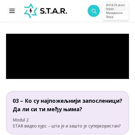
BiH & CG jezici
Srpski
Македонски
Shqip
03 – Ко су најпожељнији запосленици?
Да ли си ти међу њима?
Modul 2
STAR видео курс – шта је и зашто је суперкористан?