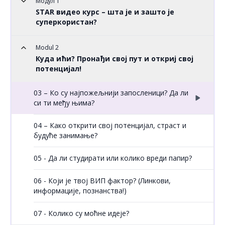
Модул 1
STAR видео курс – шта је и зашто је
суперкористан?
Modul 2
Куда ићи? Пронађи свој пут и откриј свој
потенцијал!
03 – Ко су најпожељнији запосленици? Да ли
си ти међу њима?
04 – Како открити свој потенцијал, страст и
будуће занимање?
05 - Да ли студирати или колико вреди папир?
06 - Који је твој ВИП фактор? (Линкови,
информације, познанства!)
07 - Колико су моћне идеје?