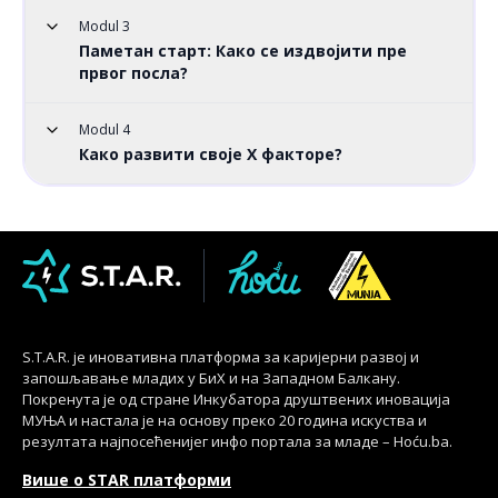
Modul 3
Паметан старт: Како се издвојити пре
првог посла?
Modul 4
Како развити своје X факторе?
S.T.A.R. је иновативна платформа за каријерни развој и
запошљавање младих у БиХ и на Западном Балкану.
Покренута је од стране Инкубатора друштвених иновација
МУЊА и настала је на основу преко 20 година искуства и
резултата најпосећенијег инфо портала за младе – Hoću.ba.
Више о STAR платформи