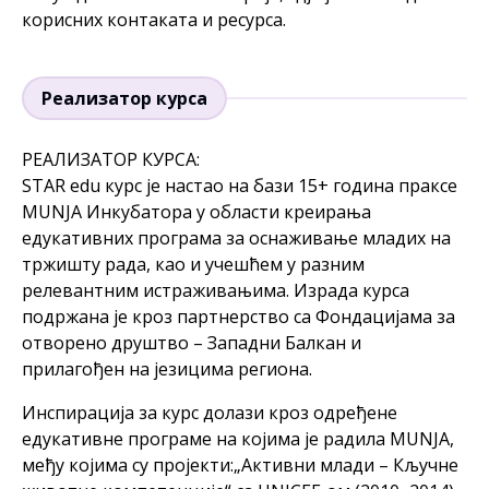
корисних контаката и ресурса.
Реализатор курса
РЕАЛИЗАТОР КУРСА:
STAR edu курс је настао на бази 15+ година праксе
MUNJA Инкубатора у области креирања
едукативних програма за оснаживање младих на
тржишту рада, као и учешћем у разним
релевантним истраживањима. Израда курса
подржана је кроз партнерство са Фондацијама за
отворено друштво – Западни Балкан и
прилагођен на језицима региона.
Инспирација за курс долази кроз одређене
едукативне програме на којима је радила MUNJA,
међу којима су пројекти:„Активни млади – Кључне