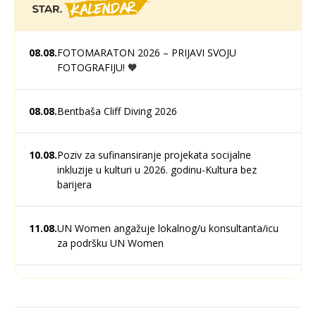
08.08.
FOTOMARATON 2026 – PRIJAVI SVOJU
FOTOGRAFIJU! 🧡
08.08.
Bentbaša Cliff Diving 2026
10.08.
Poziv za sufinansiranje projekata socijalne
inkluzije u kulturi u 2026. godinu-Kultura bez
barijera
11.08.
UN Women angažuje lokalnog/u konsultanta/icu
za podršku UN Women
12.08.
Javni poziv za (su)finansiranje programa i
projekata od javnog interesa udruženja, fondacija