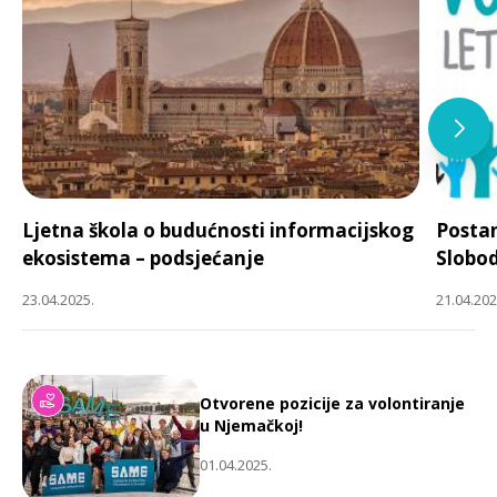
Ljetna škola o budućnosti informacijskog
Postan
ekosistema – podsjećanje
Slobod
23.04.2025.
21.04.202
Otvorene pozicije za volontiranje
u Njemačkoj!
01.04.2025.