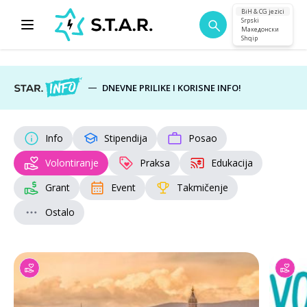
BiH & CG jezici
Srpski
Македонски
Shqip
DNEVNE PRILIKE I KORISNE INFO!
Info
Stipendija
Posao
Volontiranje
Praksa
Edukacija
Grant
Event
Takmičenje
Ostalo