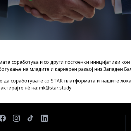
ата соработува и со други постоечки иницијативи кои
ботување на младите и кариерен развој низ Западен Ба
е да соработувате со STAR платформата и нашите лок
актирајте нè на:
mk@star.study