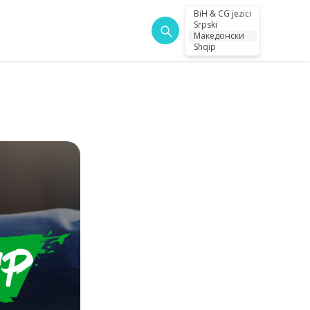
BiH & CG jezici
Srpski
Македонски
Shqip