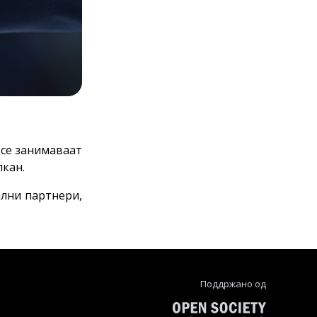
 се занимаваат
лкан.
ални партнери,
Поддржано од