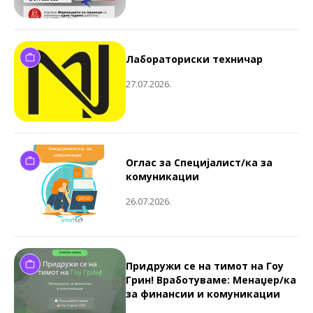
Лабораториски техничар
27.07.2026.
Оглас за Специјалист/ка за
комуникации
26.07.2026.
Придружи се на тимот на Гоу
Грин! Вработуваме: Менаџер/ка
за финансии и комуникации