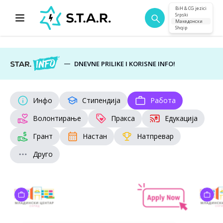
BiH & CG jezici
Srpski
Македонски
Shqip
DNEVNE PRILIKE I KORISNE INFO!
Инфо
Стипендија
Работа
Волонтирање
Пракса
Едукација
Грант
Настан
Натпревар
Друго