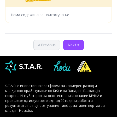
Нема содржина за прикажување.
« Previous
Next »
S.T.A.R. е иновативна платформа за кариерен развој и
младинско вработување во БиХ и на Западен Балкан. Ја
покрена Инкубаторот за општествени иновации МУЊА и
произлезе од искуството од над 20 години работа и
резултатите на најпосетуваниот информативен портал за
млади – Hocu.ba.