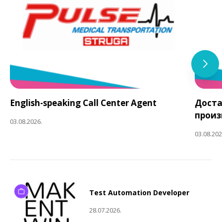
English-speaking Call Center Agent
Доста
произ
03.08.2026.
03.08.202
Test Automation Developer
28.07.2026.