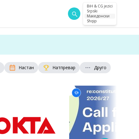
BiH & CG jezici
Srpski
Македонски
Shqip
Настан
Натпревар
Друго