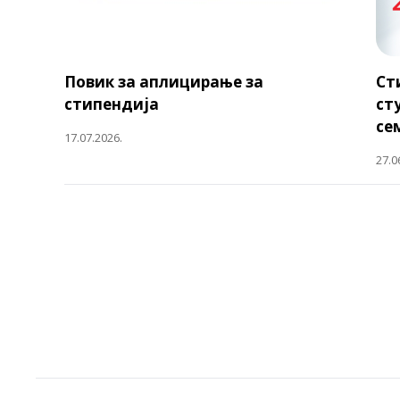
Повик за аплицирање за
Ст
стипендија
ст
се
17.07.2026.
27.0