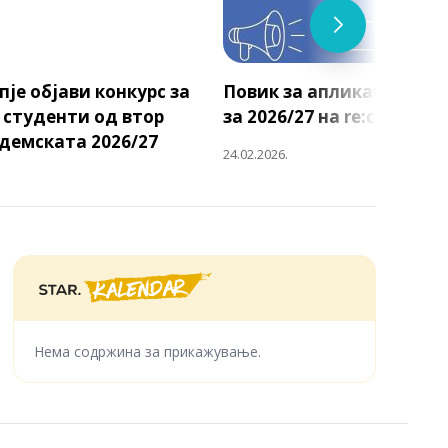
пје објави конкурс за
Повик за апликации за 
 студенти од втор
за 2026/27 на re:constitut
адемската 2026/27
24.02.2026.
Нема содржина за прикажување.