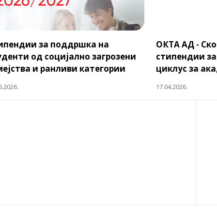
ипендии за поддршка на
ОКТА АД - Ско
уденти од социјално загрозени
стипендии за
мејства и ранливи категории
циклус за ак
6.2026.
17.04.2026.