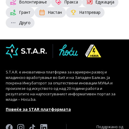
Волонтирање
Пракса
Едукација
Грант
Настан
Натпревар
Друго
S.T.A.R. е иновативна платформа за кариерен развој и
младинско вработување во БиХ и на Западен Балкан. Ја
покрена Инкубаторот за општествени иновации МУЊА и
произлезе од искуството од над 20 години работа и
резултатите на најпосетуваниот информативен портал за
млади – Hocu.ba.
Повеќе за STAR платформата
Поддржано од