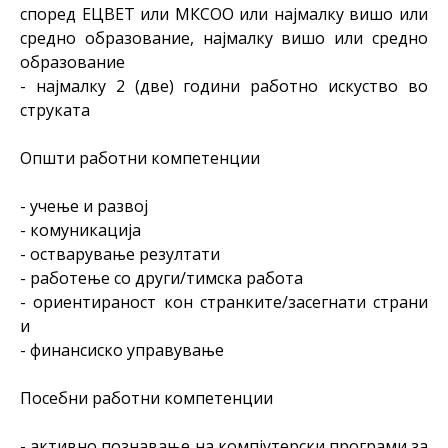
според ЕЦВЕТ или МКСОО или најмалку вишо или
средно образование, најмалку вишо или средно
образование
- најмалку 2 (две) години работно искуство во
струката
Општи работни компетенции
- учење и развој
- комуникација
- остварување резултати
- работење со други/тимска работа
- ориентираност кон странките/засегнати страни
и
- финансиско управување
Посебни работни компетенции
- активно познавање на компјутерски програми за