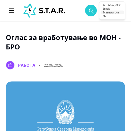
BiH & CG jezici
Srpski
Македонски
Shqip
Оглас за вработување во МОН -
БРО
РАБОТА
22.06.2026.