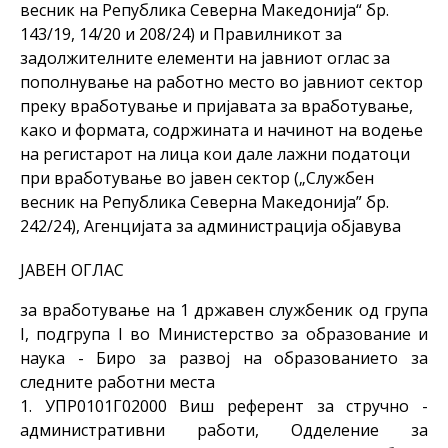
весник на Република Северна Македонија“ бр.
143/19, 14/20 и 208/24) и Правилникот за
задолжителните елементи на јавниот оглас за
пополнување на работно место во јавниот сектор
преку вработување и пријавата за вработување,
како и формата, содржината и начинот на водење
на регистарот на лица кои дале лажни податоци
при вработување во јавен сектор („Службен
весник на Република Северна Македонија” бр.
242/24), Агенцијата за администрација објавува
ЈАВЕН ОГЛАС
за вработување на 1 државен службеник од група
I, подгрупа I во Министерство за образование и
наука - Биро за развој на образованието за
следните работни места
1. УПР0101Г02000 Виш референт за стручно -
административни работи, Одделение за