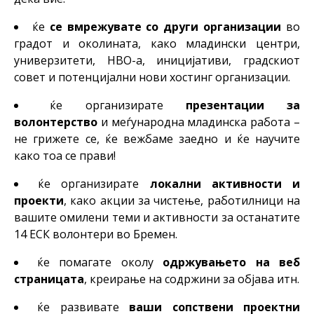
ќе
се вмрежувате со други организации
во
градот и околината, како младински центри,
универзитети, НВО-а, иницијативи, градскиот
совет и потенцијални нови хостинг организации.
ќе организирате
презентации за
волонтерство
и меѓународна младинска работа –
не грижете се, ќе вежбаме заедно и ќе научите
како тоа се прави!
ќе организирате
локални активности и
проекти
, како акции за чистење, работилници на
вашите омилени теми и активности за останатите
14 ЕСК волонтери во Бремен.
ќе помагате околу
одржувањето на веб
страницата
, креирање на содржини за објава итн.
ќе развивате
ваши сопствени проектни