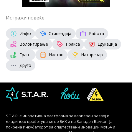
Истражи повеќе
Инфо
Стипендија
Работа
Волонтирање
Пракса
Едукација
Грант
Настан
Натпревар
Друго
S.T.A.R. е иновативна платформа за кариерен развој и
младинско вработување во БиХ и на Западен Балкан. Ја
покрена Инкубаторот за општествени иновации МУЊА и