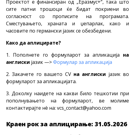
Проектот е финансиран од „Еразмус+“, така што
сите патни трошоци ќе бидат покриени во
согласност со прописите на програмата.
Сместувањето,
храната и џепарлак
, како и
часовите по германски јазик се обезбедени.
Како да аплицирате?
Пополнете го формуларот за апликација
на
англиски
јазик —>
Формулар за апликација
Закачете го вашето CV
на англиски
јазик во
формуларот за апликацијата.
Доколку наидете на какви било тешкотии при
пополнувањето на формуларот, ве молиме
контактирајте нè на:
vcs_contact@yahoo.com
Краен рок за аплицирање:
31.05.2026