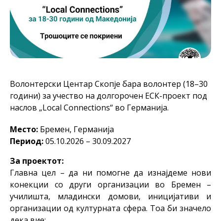
Волонтерски Центар Скопје бара волонтер (18–30
години) за учество на долгорочен ЕСК-проект под
наслов „Local Connections“ во Германија.
Место:
Бремен, Германија
Период:
05.10.2026 – 30.09.2027
За проектот:
Главна цел – да ни помогне да изнајдеме нови
конекции со други организации во Бремен –
училишта, младински домови, иницијативи и
организации од културната сфера. Тоа би значело
дека вие: