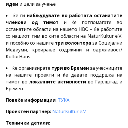
идеи
и цели за учење
ќе ги
набљудувате во работата останатите
членови од тимот
и ќе потпомагате во
останатите области на нашето НВО – ќе работите
со нашиот тим во сите области на NaturKultur e.V.
и посебно со нашите
три волонтера
за Социјални
Медиуми, креирање содржини и одржливост/
KulturHaus.
ќе организирате
тури во Бремен
за учесниците
на нашите проекти и ќе давате поддршка на
тимот во
локалните активности
во Гарлштад и
Бремен.
Повеќе информации
:
ТУКА
Проектен партнер:
NaturKultur e.V
Технички детали: