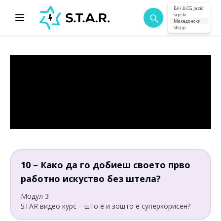
BiH & CG jezici
Srpski
Македонски
Shqip
10 – Како да го добиеш своето прво
работно искуство без штела?
Модул 3
STAR видео курс – што е и зошто е суперкорисен?