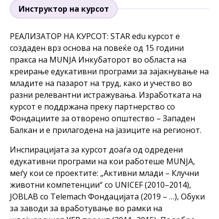
Инструктор на курсот
РЕАЛИЗАТОР НА КУРСОТ: STAR edu курсот е
создаден врз основа на повеќе од 15 години
пракса на MUNJA Инкубаторот во областа на
креирање едукативни програми за зајакнување на
младите на пазарот на труд, како и учество во
разни релевантни истражувања. Изработката на
курсот е поддржана преку партнерство со
Фондациите за отворено општество – Западен
Балкан и е прилагодена на јазиците на регионот.
Инспирацијата за курсот доаѓа од одредени
едукативни програми на кои работеше MUNJA,
меѓу кои се проектите: „Активни млади – Клучни
животни компетенции“ со UNICEF (2010–2014),
JOBLAB со Telemach Фондацијата (2019 – …), Обуки
за заводи за вработување во рамки на