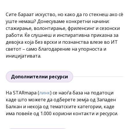
Сите бараат искуство, но како да го стекнеш ако сè
уште немаш? Донесуваме конкретни начини:
стажирање, волонтирање, фриленсинг и сезонски
работи. Ќе слушнеш и инспиративна приказна за
девојка која без врски и познанства влезе во ИТ
светот – само благодарение на упорноста и
иницијативата.
Дополнителни ресурси
На STARmapa (
линк
) се наоѓа база на податоци
каде што можете да одберете земја од Западен
Балкан и некоја од тематските категории, каде
има повеќе од 1.000 корисни контакти и ресурси.