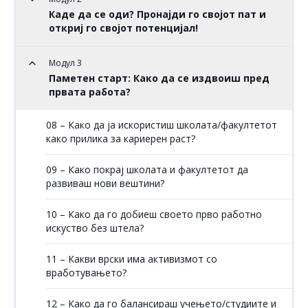
Каде да се оди? Пронајди го својот пат и
откриј го својот потенцијал!
Модул 3
Паметен старт: Како да се издвоиш пред
првата работа?
08 – Како да ја искористиш школата/факултетот
како прилика за кариерен раст?
09 – Како покрај школата и факултетот да
развиваш нови вештини?
10 – Како да го добиеш своето прво работно
искуство без штела?
11 – Какви врски има активизмот со
вработувањето?
12 – Како да го балансираш учењето/студиите и