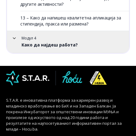
другите активности?
13 – Како да напишеш квалитетна апликација за
стипендија, пракса или размена?
Модул 4
Како да најдеш работа?
S.T.A.R. е иновативна платформа за кариерен развој и
младинско вработување во БиХ и на Западен Балкан. Ја
покрена Инкубаторот за општествени иновации МУЊА и
произлезе од искуството од над 20 години работа и
резултатите на најпосетуваниот информативен портал за
млади – Hocu.ba.