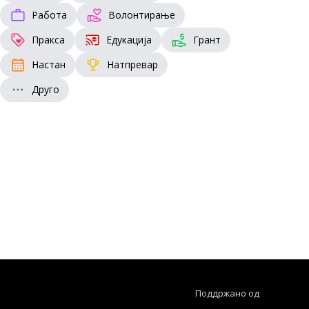
Работа
Волонтирање
Пракса
Едукација
Грант
Настан
Натпревар
Друго
Поддржано од