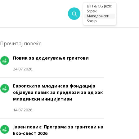
BiH & CG jezici
Srpski
Македонски
Shqip
Прочитај повеќе
Повик за доделување грантови
24.07.2026.
Европската младинска фондација
објавува повик за предлози за ад хок
младински иницијативи
14.07.2026.
Јавен повик: Програма за грантови на
Еко-свест 2026