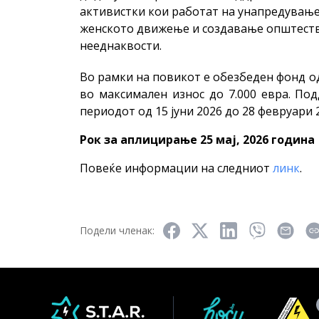
активистки кои работат на унапредување
женското движење и создавање општеств
нееднаквости.
Во рамки на повикот е обезбеден фонд од 
во максимален износ до 7.000 евра. По
периодот од 15 јуни 2026 до 28 февруари 
Рок за аплицирање 25 мај, 2026 година
Повеќе информации на следниот
линк
.
Подели членак: