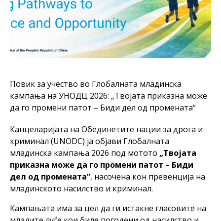
Повик за учество во Глобалната младинска
кампања на УНОДЦ 2026: „Твојата приказна може
да го промени патот – Биди дел од промената“
Канцеларијата на Обединетите нации за дрога и
криминал (UNODC) ја објави Глобалната
младинска кампања 2026 под мотото
„Твојата
приказна може да го промени патот – Биди
дел од промената“
, насочена кон превенција на
младинското насилство и криминал.
Кампањата има за цел да ги истакне гласовите на
младите луѓе кои биле погодени од насилство и