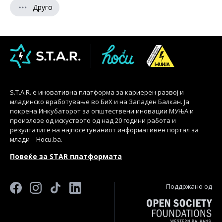
Друго
S.T.A.R. е иновативна платформа за кариерен развој и
младинско вработување во БиХ и на Западен Балкан. Ја
покрена Инкубаторот за општествени иновации МУЊА и
произлезе од искуството од над 20 години работа и
резултатите на најпосетуваниот информативен портал за
млади – Hocu.ba.
Повеќе за STAR платформата
Поддржано од