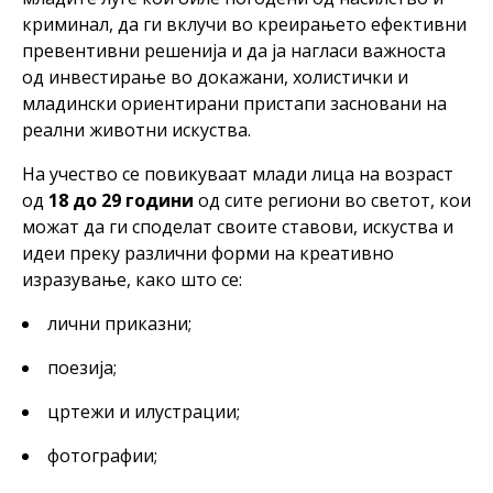
криминал, да ги вклучи во креирањето ефективни
превентивни решенија и да ја нагласи важноста
од инвестирање во докажани, холистички и
младински ориентирани пристапи засновани на
реални животни искуства.
На учество се повикуваат млади лица на возраст
од
18 до 29 години
од сите региони во светот, кои
можат да ги споделат своите ставови, искуства и
идеи преку различни форми на креативно
изразување, како што се:
лични приказни;
поезија;
цртежи и илустрации;
фотографии;